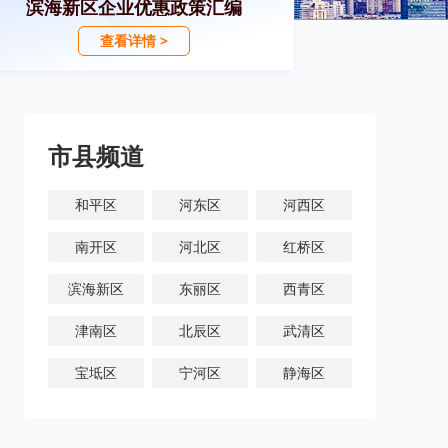
滨海新区企业优惠政策汇编
查看详情 >
市县频道
和平区
河东区
河西区
南开区
河北区
红桥区
滨海新区
东丽区
西青区
津南区
北辰区
武清区
宝坻区
宁河区
静海区
蓟州区